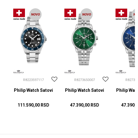
R8223597117
R8273650007
R82736
i
Philip Watch Satovi
Philip Watch Satovi
Philip Wat
111.590,00
RSD
47.390,00
RSD
47.390,