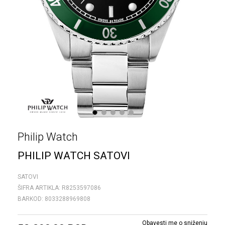
1
2
3
4
5
Philip Watch
PHILIP WATCH SATOVI
SATOVI
ŠIFRA ARTIKLA:
R8253597086
BARKOD:
8033288969808
Obavesti me o sniženju