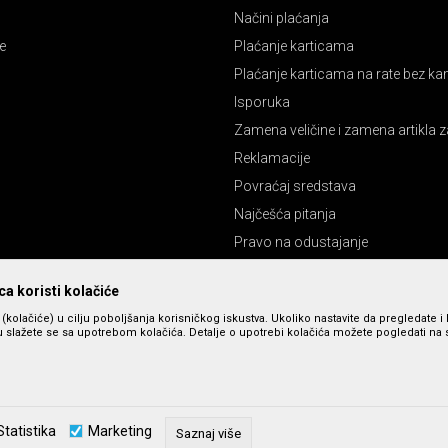
Načini plaćanja
e
Plaćanje karticama
Plaćanje karticama na rate bez k
Isporuka
Zamena veličine i zamena artikla z
Reklamacije
Povraćaj sredstava
Najčešća pitanja
Pravo na odustajanje
a koristi kolačiće
s (kolačiće) u cilju poboljšanja korisničkog iskustva. Ukoliko nastavite da pregledate i 
 slažete se sa upotrebom kolačića. Detalje o upotrebi kolačića možete pogledati na st
zu slika i cena, ali ne možemo da garantujemo da su sve informacije kompletne 
Statistika
Marketing
u dostupni u svakom trenutku. Raspoloživost robe možete proveriti pozivom n
Saznaj više