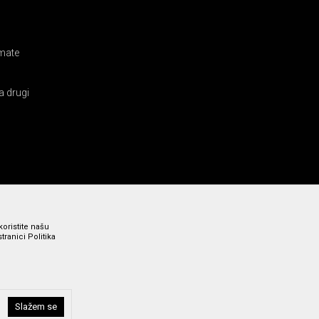
amate
a drugi
koristite našu
ranici Politika
i bez grešaka. Svi prikazani artikli su deo naše ponude i ne
Slažem se
a broj 011 369 4000.