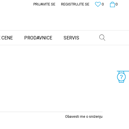
PRIJAVITE SE
REGISTRUJTE SE
0
0
 CENE
PRODAVNICE
SERVIS
Obavesti me o sniženju