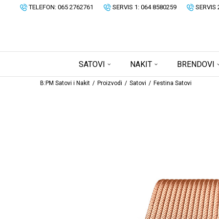
TELEFON: 065 2762761
SERVIS 1: 064 8580259
SERVIS 
SATOVI
NAKIT
BRENDOVI
B:PM Satovi i Nakit
Proizvodi
Satovi
Festina Satovi