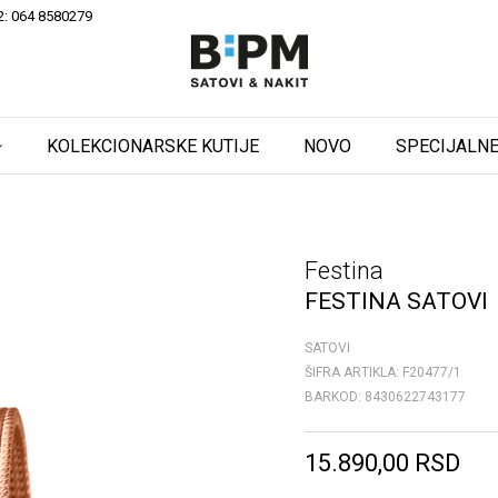
2: 064 8580279
KOLEKCIONARSKE KUTIJE
NOVO
SPECIJALNE
Festina
FESTINA SATOVI
SATOVI
ŠIFRA ARTIKLA:
F20477/1
BARKOD:
8430622743177
15.890,00
RSD