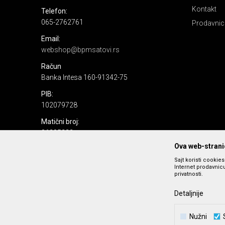
Kontakt
Telefon:
065-2762761
Prodavnic
Email:
webshop@bpmsatovi.rs
Račun
Banka Intesa 160-91342-75
PIB:
102079728
Matični broj:
06205232
Ova web-stranic
Sajt koristi cookie
Internet prodavnicu
privatnosti.
Detaljnije
Nastojimo da budemo što precizniji u opisu proizvoda, prika
Nužni
podrazumeva se da s