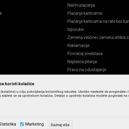
Načini plaćanja
e
Plaćanje karticama
Plaćanje karticama na rate bez k
Isporuka
Zamena veličine i zamena artikla z
Reklamacije
Povraćaj sredstava
Najčešća pitanja
Pravo na odustajanje
a koristi kolačiće
s (kolačiće) u cilju poboljšanja korisničkog iskustva. Ukoliko nastavite da pregledate i 
 slažete se sa upotrebom kolačića. Detalje o upotrebi kolačića možete pogledati na st
zu slika i cena, ali ne možemo da garantujemo da su sve informacije kompletne 
Statistika
Marketing
u dostupni u svakom trenutku. Raspoloživost robe možete proveriti pozivom n
Saznaj više