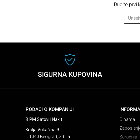
Budite prvi
SIGURNA KUPOVINA
PODACI O KOMPANIJI
INFORMA
B:PM Satovi i Nakit
O nama
Zaposlenj
Kralja Vukašina 9
11040 Beograd, Srbija
Saradnja