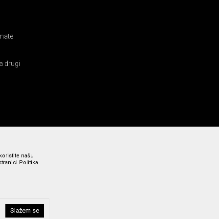
amate
a drugi
koristite našu
ranici Politika
i bez grešaka. Svi prikazani artikli su deo naše ponude i ne
Slažem se
a broj 011 369 4000.