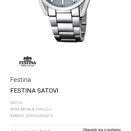
Festina
FESTINA SATOVI
SATOVI
ŠIFRA ARTIKLA:
F20622/J
BARKOD:
8430622804274
Obavesti me o sniženju