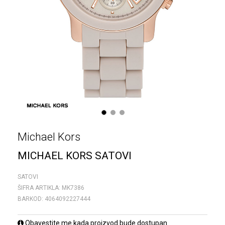
1
2
3
Michael Kors
MICHAEL KORS SATOVI
SATOVI
ŠIFRA ARTIKLA:
MK7386
BARKOD:
4064092227444
Obavestite me kada proizvod bude dostupan