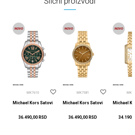
Slični proizvodi
MK7610
MK7581
MK48
vi
Michael Kors Satovi
Michael Kors Satovi
Michael Ko
36.490,00
RSD
36.490,00
RSD
34.190,