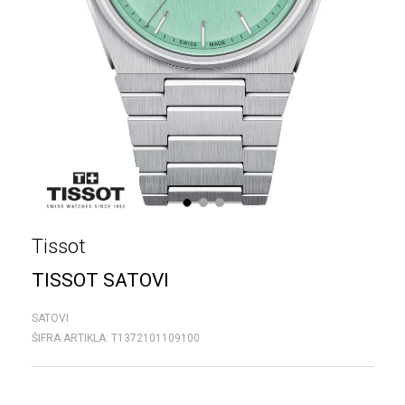
1
2
3
Tissot
TISSOT SATOVI
SATOVI
ŠIFRA ARTIKLA:
T1372101109100