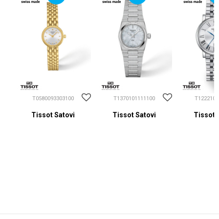
T0580093303100
T1370101111100
T1222101
Tissot Satovi
Tissot Satovi
Tissot 