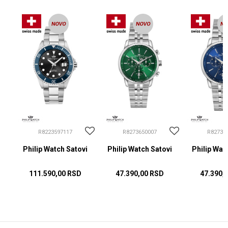
R8223597117
R8273650007
R82736
i
Philip Watch Satovi
Philip Watch Satovi
Philip Wat
111.590,00
RSD
47.390,00
RSD
47.390,