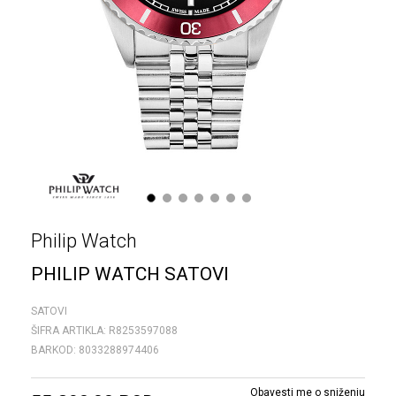
1
2
3
4
5
6
7
Philip Watch
PHILIP WATCH SATOVI
SATOVI
ŠIFRA ARTIKLA:
R8253597088
BARKOD:
8033288974406
Obavesti me o sniženju