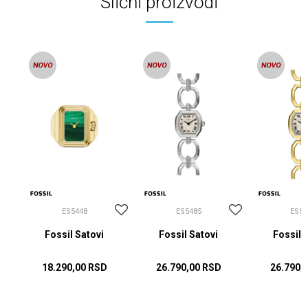
Slični proizvodi
ES5448
ES5485
ES54
Fossil Satovi
Fossil Satovi
Fossil 
18.290,00
RSD
26.790,00
RSD
26.790,