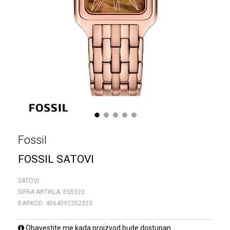
1
2
3
4
5
Fossil
FOSSIL SATOVI
SATOVI
ŠIFRA ARTIKLA:
ES5323
BARKOD:
4064092252323
Obavestite me kada proizvod bude dostupan