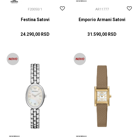
F20050/1
AR11777
Festina Satovi
Emporio Armani Satovi
24.290,00
RSD
31.590,00
RSD
DODAJ U KORPU
DODAJ U KORPU