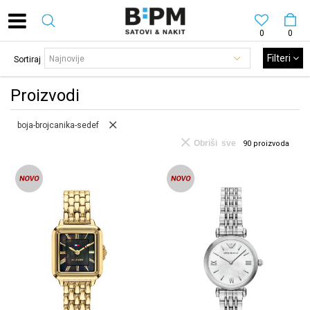
0
0
Filteri
Sortiraj
Proizvodi
boja-brojcanika-sedef
Obriši sve
90
proizvoda