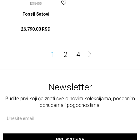
ES5455
Fossil Satovi
26.790,00
RSD
DODAJ U KORPU
1
2
4
Newsletter
Budite prvi koji će znati sve o novim kolekcijama, posebnim
ponudama i pogodnostima.
PRIJAVITE SE