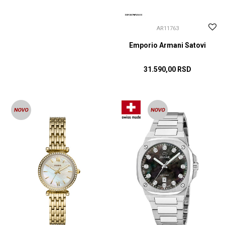
AR11763
Emporio Armani Satovi
31.590,00
RSD
DODAJ U KORPU