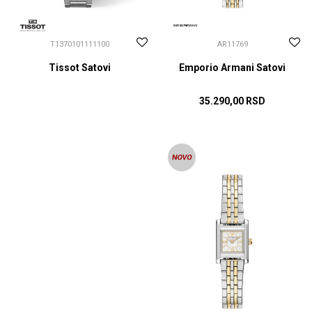
T1370101111100
AR11769
Tissot Satovi
Emporio Armani Satovi
35.290,00
RSD
CENA NA UPIT
DODAJ U KORPU