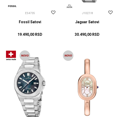
ES4735
J1027/8
Fossil Satovi
Jaguar Satovi
19.490,00
RSD
30.490,00
RSD
DODAJ U KORPU
DODAJ U KORPU