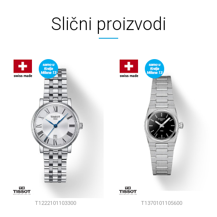
Slični proizvodi
T1222101103300
T1370101105600