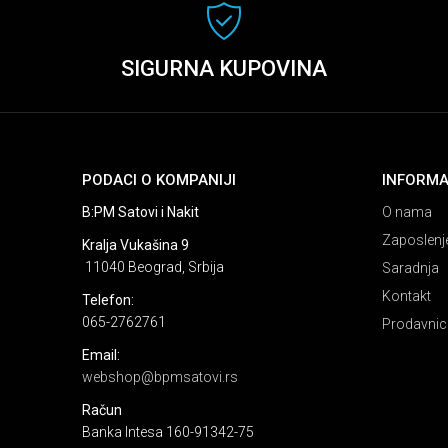
SIGURNA KUPOVINA
PODACI O KOMPANIJI
INFORMA
B:PM Satovi i Nakit
O nama
Zaposlenj
Kralja Vukašina 9
11040 Beograd, Srbija
Saradnja
Kontakt
Telefon:
065-2762761
Prodavnic
Email:
webshop@bpmsatovi.rs
Račun
Banka Intesa 160-91342-75