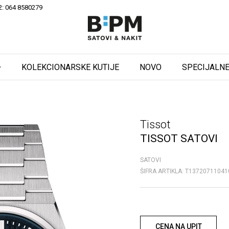
2: 064 8580279
KOLEKCIONARSKE KUTIJE
NOVO
SPECIJALNE
Tissot
TISSOT SATOVI
SATOVI
ŠIFRA ARTIKLA:
T13720711041
CENA NA UPIT