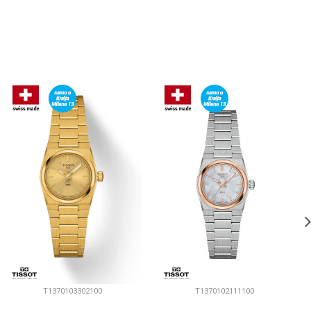
T1370103302100
T1370102111100