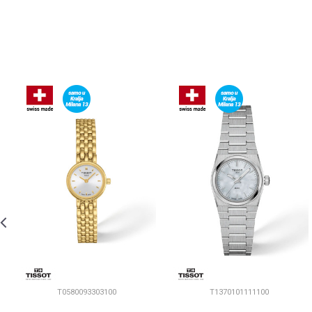
T0580093303100
T1370101111100