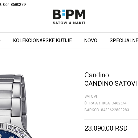
2: 064 8580279
KOLEKCIONARSKE KUTIJE
NOVO
SPECIJALNE
Candino
CANDINO SATOVI
SATOVI
ŠIFRA ARTIKLA:
C4626/4
BARKOD:
8430622800283
23.090,00
RSD