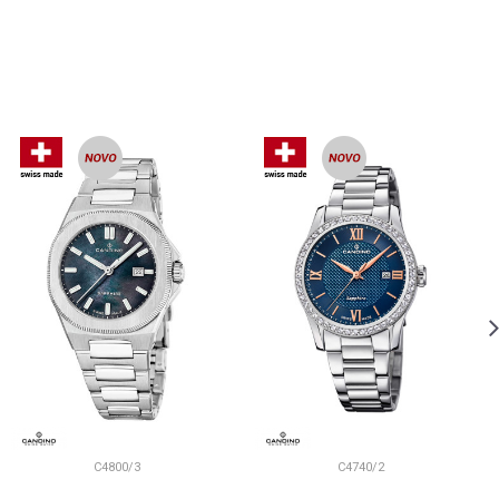
C4800/3
C4740/2