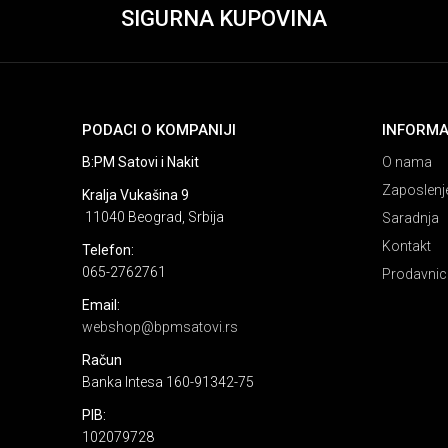
SIGURNA KUPOVINA
PODACI O KOMPANIJI
INFORMA
B:PM Satovi i Nakit
O nama
Zaposlenj
Kralja Vukašina 9
11040 Beograd, Srbija
Saradnja
Kontakt
Telefon:
065-2762761
Prodavnic
Email:
webshop@bpmsatovi.rs
Račun
Banka Intesa 160-91342-75
PIB:
102079728