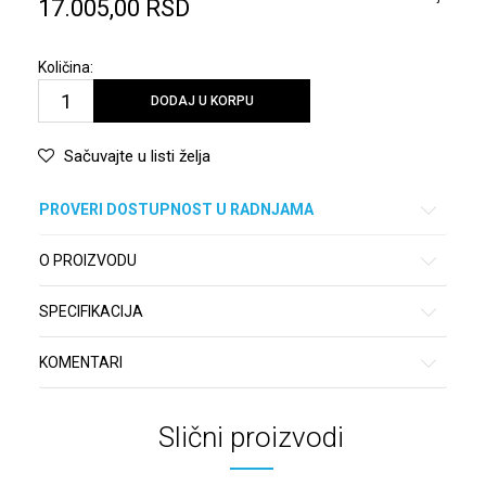
17.005,00
RSD
Količina:
DODAJ U KORPU
Sačuvajte u listi želja
PROVERI DOSTUPNOST U RADNJAMA
O PROIZVODU
SPECIFIKACIJA
KOMENTARI
Slični proizvodi