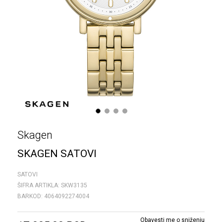
1
2
3
4
Skagen
SKAGEN SATOVI
SATOVI
ŠIFRA ARTIKLA:
SKW3135
BARKOD:
4064092274004
Obavesti me o sniženju