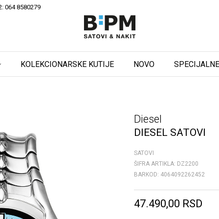
2: 064 8580279
KOLEKCIONARSKE KUTIJE
NOVO
SPECIJALNE
Diesel
DIESEL SATOVI
SATOVI
ŠIFRA ARTIKLA:
DZ2200
BARKOD:
4064092262452
47.490,00
RSD