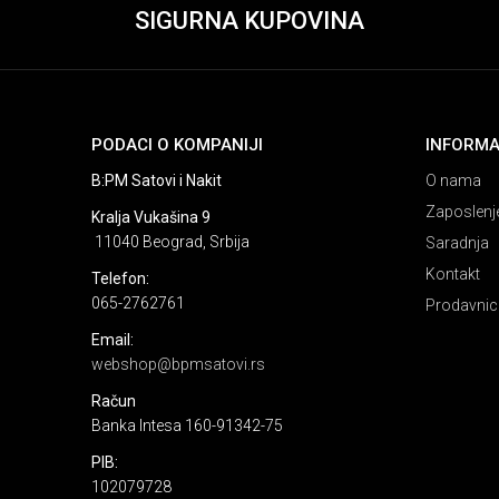
SIGURNA KUPOVINA
PODACI O KOMPANIJI
INFORMA
B:PM Satovi i Nakit
O nama
Zaposlenj
Kralja Vukašina 9
11040 Beograd, Srbija
Saradnja
Kontakt
Telefon:
065-2762761
Prodavnic
Email:
webshop@bpmsatovi.rs
Račun
Banka Intesa 160-91342-75
PIB:
102079728