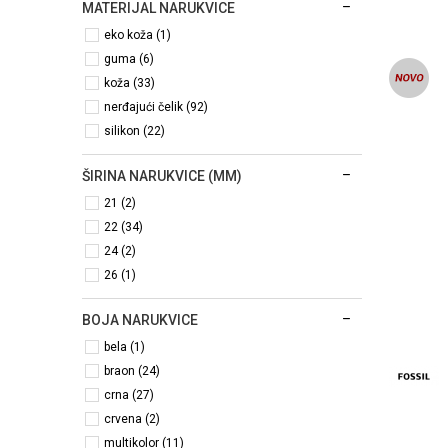
MATERIJAL NARUKVICE
eko koža (1)
guma (6)
koža (33)
nerđajući čelik (92)
silikon (22)
ŠIRINA NARUKVICE (MM)
21 (2)
22 (34)
24 (2)
26 (1)
BOJA NARUKVICE
bela (1)
braon (24)
crna (27)
crvena (2)
multikolor (11)