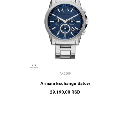
AX2509
Armani Exchange Satovi
29.190,00
RSD
U
DODAJ U KORPU