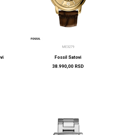
ME3279
vi
Fossil Satovi
38.990,00
RSD
U
DODAJ U KORPU