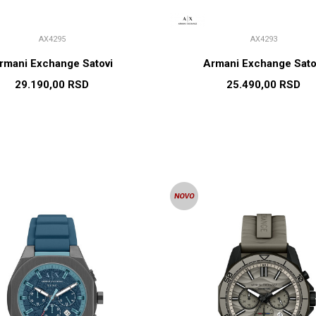
AX4295
AX4293
rmani Exchange Satovi
Armani Exchange Sato
29.190,00
RSD
25.490,00
RSD
DODAJ U KORPU
DODAJ U KORP