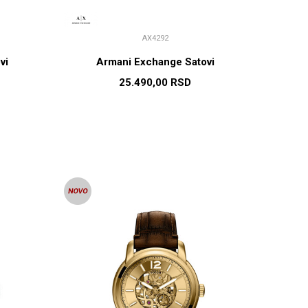
AX4292
vi
Armani Exchange Satovi
25.490,00
RSD
U
DODAJ U KORPU