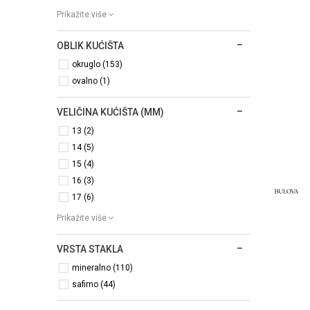
Prikažite više
OBLIK KUĆIŠTA
okruglo (153)
ovalno (1)
VELIČINA KUĆIŠTA (MM)
13 (2)
14 (5)
15 (4)
16 (3)
17 (6)
Prikažite više
VRSTA STAKLA
mineralno (110)
safirno (44)