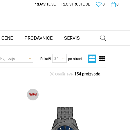
PRIJAVITE SE
REGISTRUJTE SE
0
0
 CENE
PRODAVNICE
SERVIS
Prikaži
po strani
154
proizvoda
Obriši sve