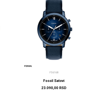
FS6168
Fossil Satovi
23.090,00
RSD
U
DODAJ U KORPU