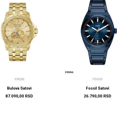
97A200
FS6169
Bulova Satovi
Fossil Satovi
87.090,00
RSD
26.790,00
RSD
DODAJ U KORPU
DODAJ U KORP