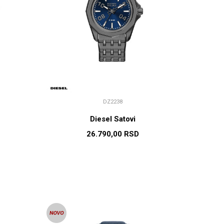
DZ2238
Diesel Satovi
26.790,00
RSD
U
DODAJ U KORPU