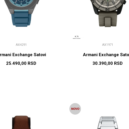
AX4291
AX1971
rmani Exchange Satovi
Armani Exchange Sato
25.490,00
RSD
30.390,00
RSD
DODAJ U KORPU
DODAJ U KORP