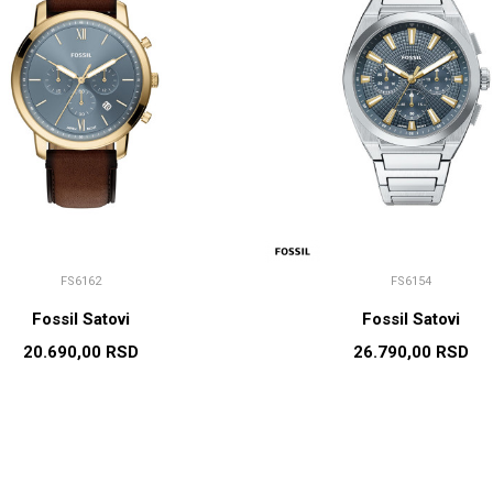
FS6162
FS6154
Fossil Satovi
Fossil Satovi
20.690,00
RSD
26.790,00
RSD
DODAJ U KORPU
DODAJ U KORP