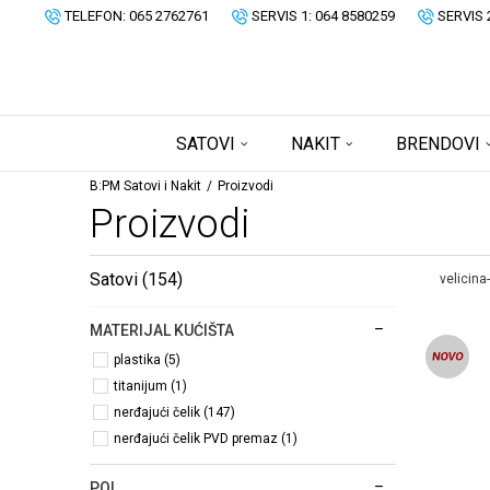
TELEFON: 065 2762761
SERVIS 1: 064 8580259
SERVIS 
SATOVI
NAKIT
BRENDOVI
B:PM Satovi i Nakit
Proizvodi
Proizvodi
Satovi
(154)
velicina
MATERIJAL KUĆIŠTA
plastika (5)
titanijum (1)
nerđajući čelik (147)
nerđajući čelik PVD premaz (1)
POL