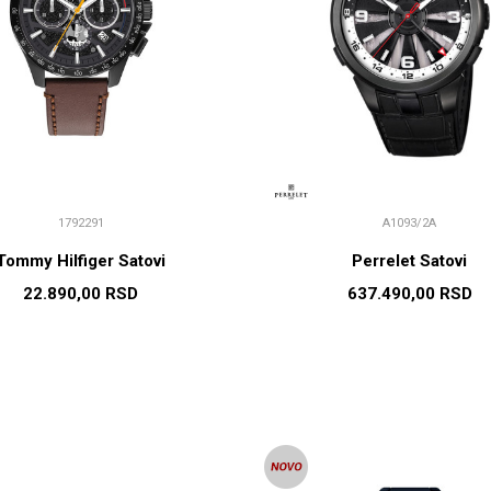
1792291
A1093/2A
Tommy Hilfiger Satovi
Perrelet Satovi
22.890,00
RSD
637.490,00
RSD
DODAJ U KORPU
DODAJ U KORP