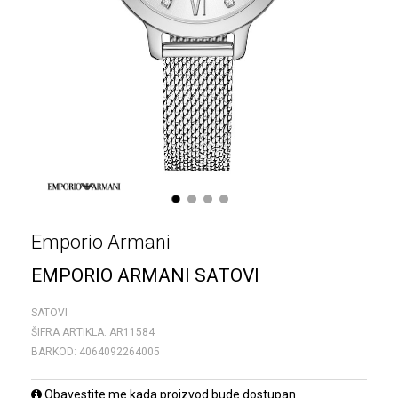
1
2
3
4
Emporio Armani
EMPORIO ARMANI SATOVI
SATOVI
ŠIFRA ARTIKLA:
AR11584
BARKOD:
4064092264005
Obavestite me kada proizvod bude dostupan