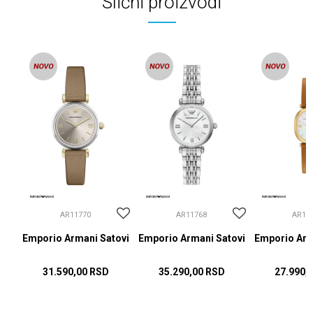
Slični proizvodi
AR11770
AR11768
AR11
ovi
Emporio Armani Satovi
Emporio Armani Satovi
Emporio Arm
31.590,00
RSD
35.290,00
RSD
27.990,