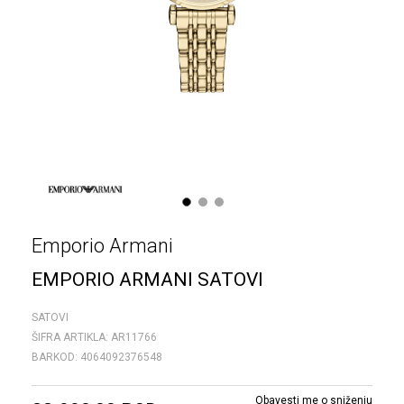
1
2
3
Emporio Armani
EMPORIO ARMANI SATOVI
SATOVI
ŠIFRA ARTIKLA:
AR11766
BARKOD:
4064092376548
Obavesti me o sniženju