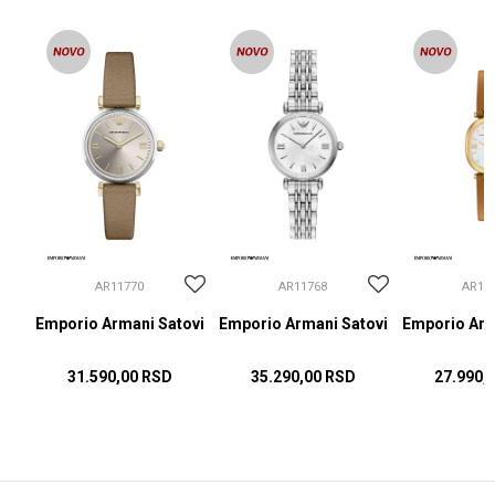
AR11770
AR11768
AR11
ovi
Emporio Armani Satovi
Emporio Armani Satovi
Emporio Arm
31.590,00
RSD
35.290,00
RSD
27.990,