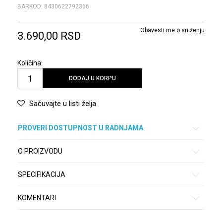
BARKOD:
8430622792366
Obavesti me o sniženju
3.690,00
RSD
Količina:
DODAJ U KORPU
Sačuvajte u listi želja
PROVERI DOSTUPNOST U RADNJAMA
O PROIZVODU
SPECIFIKACIJA
KOMENTARI