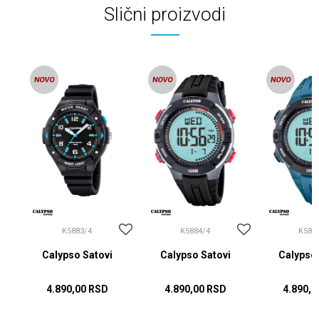
Slični proizvodi
K5883/4
K5884/4
K588
Calypso Satovi
Calypso Satovi
Calypso 
4.890,00
RSD
4.890,00
RSD
4.890,0