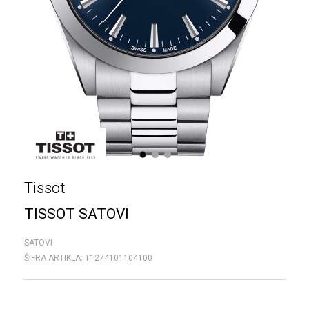
1
2
3
Tissot
TISSOT SATOVI
SATOVI
ŠIFRA ARTIKLA:
T1274101104100