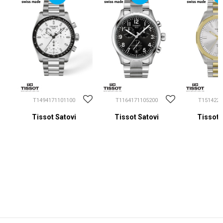
T1494171101100
T1164171105200
T1514222
Tissot Satovi
Tissot Satovi
Tissot 