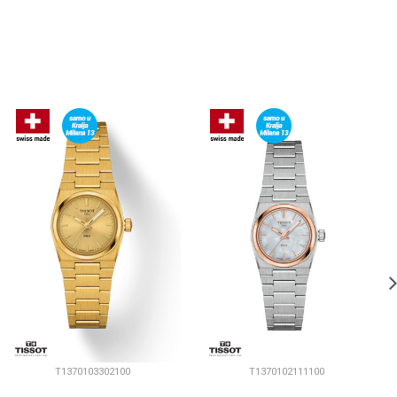
T1370103302100
T1370102111100