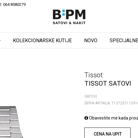
2: 064 8580279
KOLEKCIONARSKE KUTIJE
NOVO
SPECIJALNE
Tissot
TISSOT SATOVI
SATOVI
ŠIFRA ARTIKLA:
T13720711091
Obavestite me kada proi
CENA NA UPIT