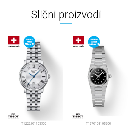
Slični proizvodi
T1222101103300
T1370101105600