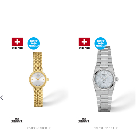
T0580093303100
T1370101111100