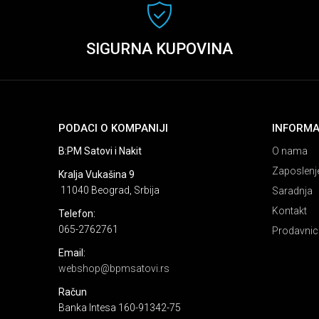
SIGURNA KUPOVINA
PODACI O KOMPANIJI
INFORMA
B:PM Satovi i Nakit
O nama
Zaposlenj
Kralja Vukašina 9
11040 Beograd, Srbija
Saradnja
Kontakt
Telefon:
065-2762761
Prodavnic
Email:
webshop@bpmsatovi.rs
Račun
Banka Intesa 160-91342-75