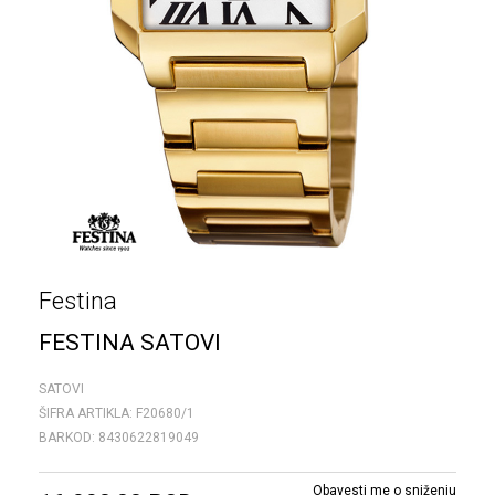
Festina
FESTINA SATOVI
SATOVI
ŠIFRA ARTIKLA:
F20680/1
BARKOD:
8430622819049
Obavesti me o sniženju