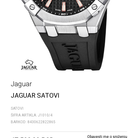
Jaguar
JAGUAR SATOVI
SATOVI
ŠIFRA ARTIKLA:
J1010/4
BARKOD:
8430622822865
Obavesti me o sniženju