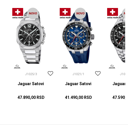
J1025/3
J1021/1
J102
Jaguar Satovi
Jaguar Satovi
Jaguar 
47.890,00
RSD
41.490,00
RSD
47.590,