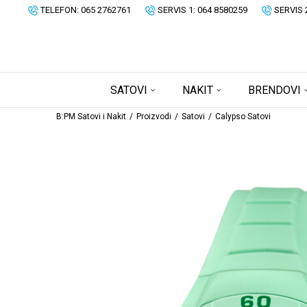
TELEFON: 065 2762761
SERVIS 1: 064 8580259
SERVIS 
SATOVI
NAKIT
BRENDOVI
B:PM Satovi i Nakit
Proizvodi
Satovi
Calypso Satovi