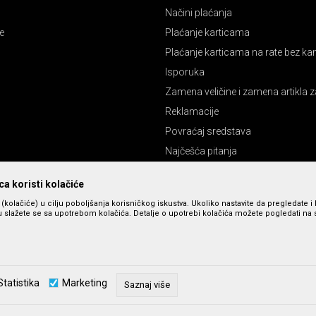
Načini plaćanja
e
Plaćanje karticama
Plaćanje karticama na rate bez k
Isporuka
Zamena veličine i zamena artikla z
Reklamacije
Povraćaj sredstava
Najčešća pitanja
Pravo na odustajanje
a koristi kolačiće
s (kolačiće) u cilju poboljšanja korisničkog iskustva. Ukoliko nastavite da pregledate i 
 slažete se sa upotrebom kolačića. Detalje o upotrebi kolačića možete pogledati na st
Statistika
Marketing
Saznaj više
zu slika i cena, ali ne možemo da garantujemo da su sve informacije kompletne 
u dostupni u svakom trenutku. Raspoloživost robe možete proveriti pozivom n