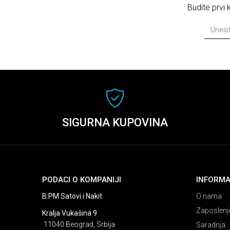
Budite prvi
SIGURNA KUPOVINA
PODACI O KOMPANIJI
INFORMA
B:PM Satovi i Nakit
O nama
Zaposlenj
Kralja Vukašina 9
11040 Beograd, Srbija
Saradnja