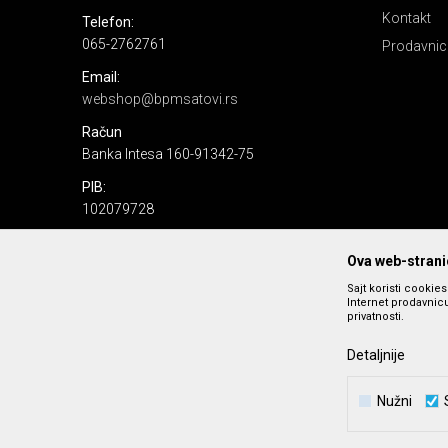
Kontakt
Telefon:
065-2762761
Prodavnic
Email:
webshop@bpmsatovi.rs
Račun
Banka Intesa 160-91342-75
PIB:
102079728
Matični broj:
Ova web-stranic
06205232
Sajt koristi cookie
Internet prodavnicu
privatnosti.
Detaljnije
Nužni
Nastojimo da budemo što precizniji u opisu proizvoda, prika
podrazumeva se da s