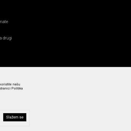
amate
a drugi
koristite našu
ranici Politika
Slažem se
i bez grešaka. Svi prikazani artikli su deo naše ponude i ne
a broj 011 369 4000.