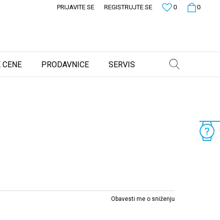
PRIJAVITE SE
REGISTRUJTE SE
0
0
 CENE
PRODAVNICE
SERVIS
Obavesti me o sniženju