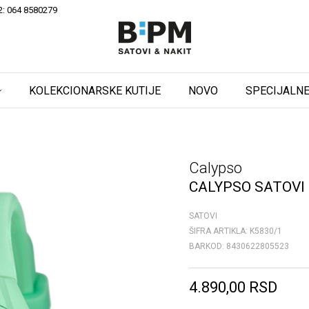
2: 064 8580279
KOLEKCIONARSKE KUTIJE
NOVO
SPECIJALNE
Calypso
CALYPSO SATOVI
SATOVI
ŠIFRA ARTIKLA:
K5830/1
BARKOD:
8430622805523
4.890,00
RSD