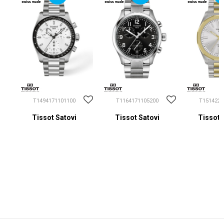
T1494171101100
T1164171105200
T1514222
Tissot Satovi
Tissot Satovi
Tissot 