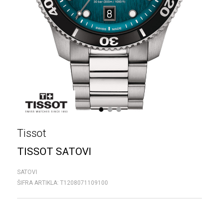
1
2
3
Tissot
TISSOT SATOVI
SATOVI
ŠIFRA ARTIKLA:
T1208071109100