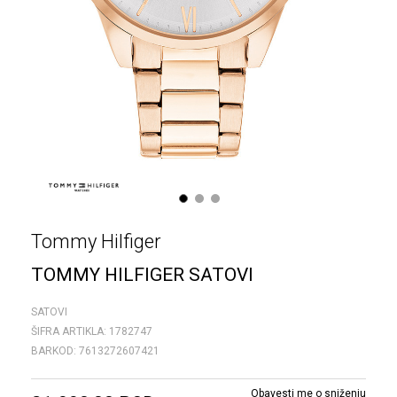
1
2
3
Tommy Hilfiger
TOMMY HILFIGER SATOVI
SATOVI
ŠIFRA ARTIKLA:
1782747
BARKOD:
7613272607421
Obavesti me o sniženju