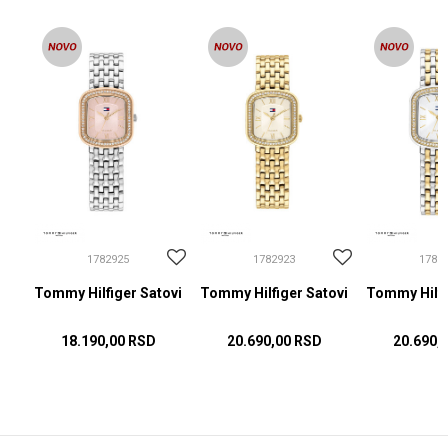
1782925
1782923
1782
ovi
Tommy Hilfiger Satovi
Tommy Hilfiger Satovi
Tommy Hilfi
18.190,00
RSD
20.690,00
RSD
20.690,