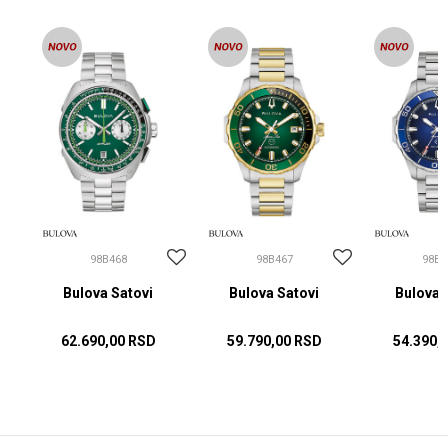
98B468
98B467
98B4
Bulova Satovi
Bulova Satovi
Bulova 
62.690,00
RSD
59.790,00
RSD
54.390,