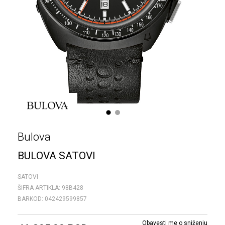
1
2
Bulova
BULOVA SATOVI
SATOVI
ŠIFRA ARTIKLA:
98B428
BARKOD:
042429599857
Obavesti me o sniženju