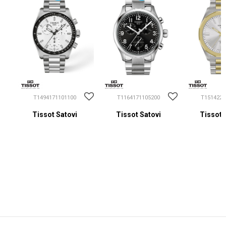
T1494171101100
T1164171105200
T1514222
Tissot Satovi
Tissot Satovi
Tissot 