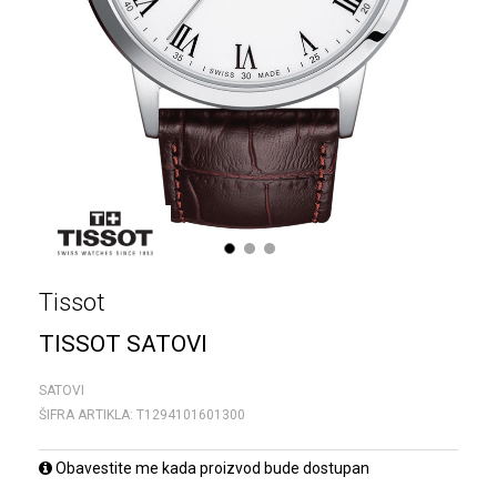
1
2
3
Tissot
TISSOT SATOVI
SATOVI
ŠIFRA ARTIKLA:
T1294101601300
Obavestite me kada proizvod bude dostupan