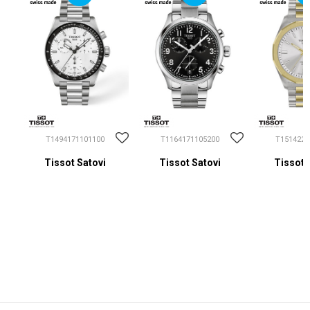
T1494171101100
T1164171105200
T1514222
Tissot Satovi
Tissot Satovi
Tissot 