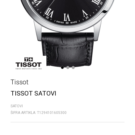
1
2
3
Tissot
TISSOT SATOVI
SATOVI
ŠIFRA ARTIKLA:
T1294101605300