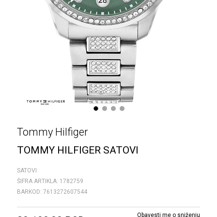
1
2
3
4
Tommy Hilfiger
TOMMY HILFIGER SATOVI
SATOVI
ŠIFRA ARTIKLA:
1782759
BARKOD:
7613272607544
Obavesti me o sniženju