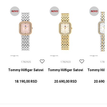
1782925
1782923
1782
ovi
Tommy Hilfiger Satovi
Tommy Hilfiger Satovi
Tommy Hilfi
18.190,00
RSD
20.690,00
RSD
20.690,