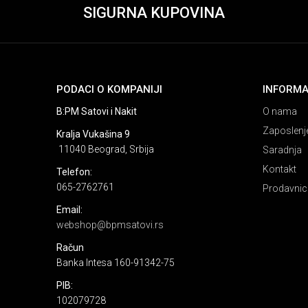
SIGURNA KUPOVINA
PODACI O KOMPANIJI
INFORMA
B:PM Satovi i Nakit
O nama
Zaposlenj
Kralja Vukašina 9
11040 Beograd, Srbija
Saradnja
Kontakt
Telefon:
065-2762761
Prodavnic
Email:
webshop@bpmsatovi.rs
Račun
Banka Intesa 160-91342-75
PIB:
102079728