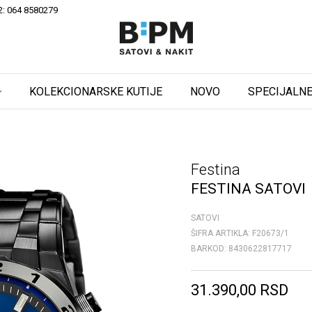
2: 064 8580279
KOLEKCIONARSKE KUTIJE
NOVO
SPECIJALNE
Festina
FESTINA SATOVI
SATOVI
ŠIFRA ARTIKLA:
F20673/1
BARKOD:
8430622817717
31.390,00
RSD