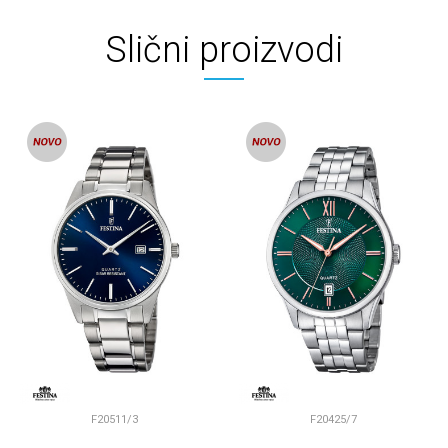
Slični proizvodi
F20511/3
F20425/7