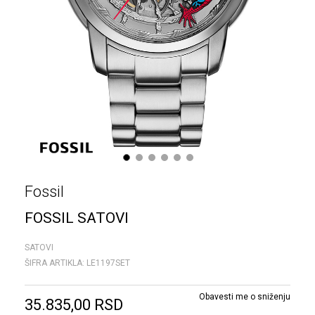
1
2
3
4
5
6
Fossil
FOSSIL SATOVI
SATOVI
ŠIFRA ARTIKLA:
LE1197SET
Obavesti me o sniženju
35.835,00
RSD