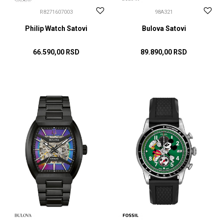
R8271607003
98A321
Philip Watch Satovi
Bulova Satovi
66.590,00
RSD
89.890,00
RSD
DODAJ U KORPU
DODAJ U KORPU