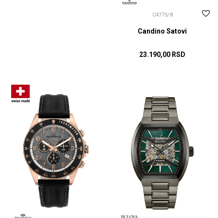
C4775/8
Candino Satovi
23.190,00
RSD
DODAJ U KORPU