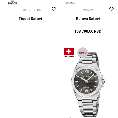
T1504171101100
98A329
Tissot Satovi
Bulova Satovi
168.790,00
RSD
CENA NA UPIT
DODAJ U KORPU