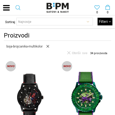
0
0
Filteri
Sortiraj
Proizvodi
boja-brojcanika-multikolor
Obriši sve
34
proizvoda