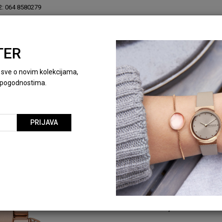
2: 064 8580279
TER
KOLEKCIONARSKE KUTIJE
NOVO
SPECIJALNE
ti sve o novim kolekcijama,
pogodnostima.
Michael Kors
PRIJAVA
MICHAEL KORS S
SATOVI
ŠIFRA ARTIKLA:
MK4868
BARKOD:
4064092309232
30.390,00
RSD