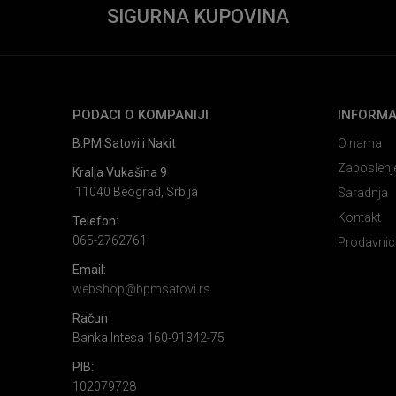
SIGURNA KUPOVINA
PODACI O KOMPANIJI
INFORMA
B:PM Satovi i Nakit
O nama
Zaposlenj
Kralja Vukašina 9
11040 Beograd, Srbija
Saradnja
Kontakt
Telefon:
065-2762761
Prodavnic
Email:
webshop@bpmsatovi.rs
Račun
Banka Intesa 160-91342-75
PIB:
102079728