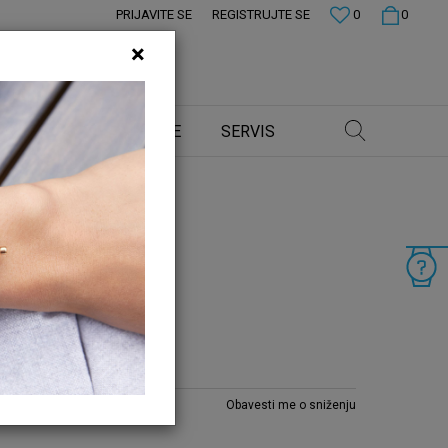
PRIJAVITE SE
REGISTRUJTE SE
0
0
×
 CENE
PRODAVNICE
SERVIS
ATOVI
Obavesti me o sniženju