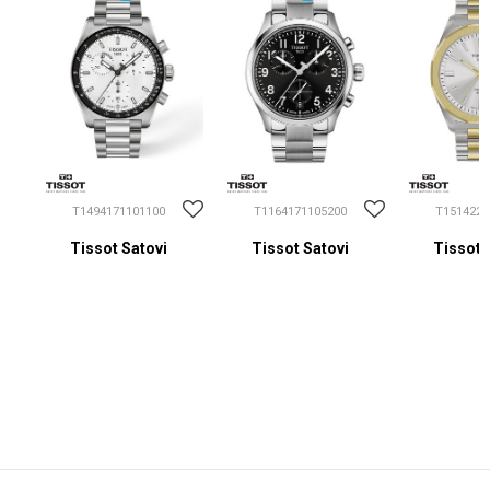
T1494171101100
T1164171105200
T1514222
Tissot Satovi
Tissot Satovi
Tissot 