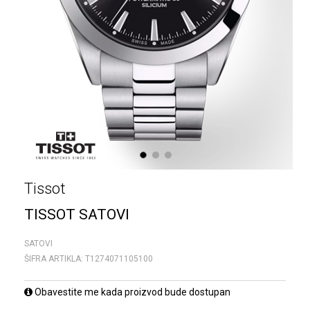
1
2
3
Tissot
TISSOT SATOVI
SATOVI
ŠIFRA ARTIKLA:
T1274071105100
Obavestite me kada proizvod bude dostupan