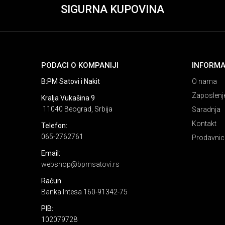
SIGURNA KUPOVINA
PODACI O KOMPANIJI
INFORMA
B:PM Satovi i Nakit
O nama
Zaposlenj
Kralja Vukašina 9
11040 Beograd, Srbija
Saradnja
Kontakt
Telefon:
065-2762761
Prodavnic
Email:
webshop@bpmsatovi.rs
Račun
Banka Intesa 160-91342-75
PIB:
102079728