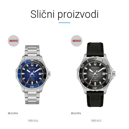
Slični proizvodi
98B466
98B465