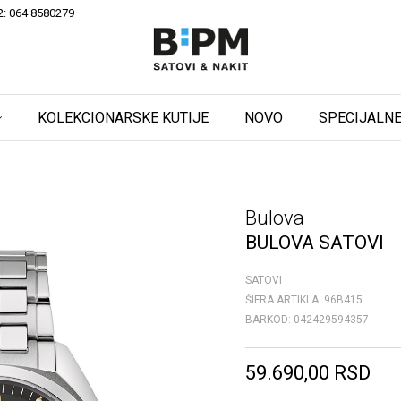
2: 064 8580279
KOLEKCIONARSKE KUTIJE
NOVO
SPECIJALNE
Bulova
BULOVA SATOVI
SATOVI
ŠIFRA ARTIKLA:
96B415
BARKOD:
042429594357
59.690,00
RSD