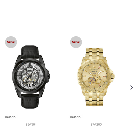
98A304
97A200