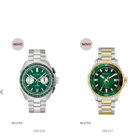
98B468
98B467