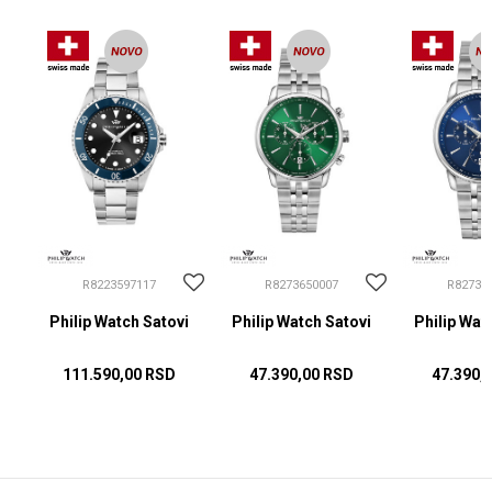
R8223597117
R8273650007
R82736
i
Philip Watch Satovi
Philip Watch Satovi
Philip Wat
111.590,00
RSD
47.390,00
RSD
47.390,