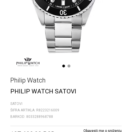
1
2
Philip Watch
PHILIP WATCH SATOVI
SATOVI
ŠIFRA ARTIKLA:
R8223216009
BARKOD:
8033288968788
Obavesti me o sniženju