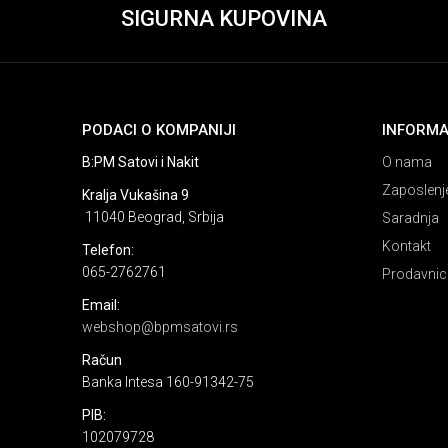
SIGURNA KUPOVINA
PODACI O KOMPANIJI
INFORMA
B:PM Satovi i Nakit
O nama
Zaposlenj
Kralja Vukašina 9
11040 Beograd, Srbija
Saradnja
Kontakt
Telefon:
065-2762761
Prodavnic
Email:
webshop@bpmsatovi.rs
Račun
Banka Intesa 160-91342-75
PIB:
102079728