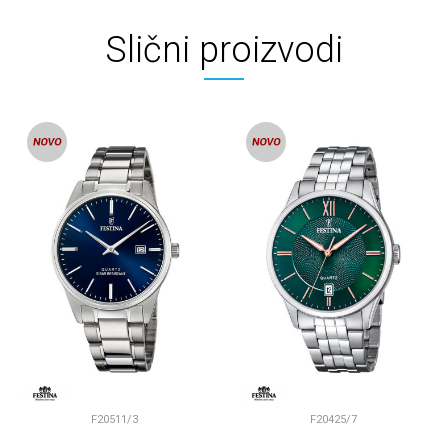
Slični proizvodi
F20511/3
F20425/7