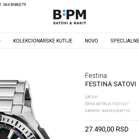
2: 064 8580279
KOLEKCIONARSKE KUTIJE
NOVO
SPECIJALNE
Festina
FESTINA SATOVI
SATOVI
ŠIFRA ARTIKLA:
F20724/7
BARKOD:
8430622845734
27.490,00
RSD