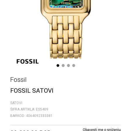
1
2
3
4
Fossil
FOSSIL SATOVI
SATOVI
ŠIFRA ARTIKLA:
ES5409
BARKOD:
4064092333381
Obavesti me o sniženju