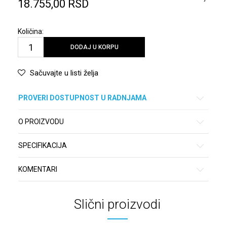
18.755,00
RSD
Količina:
DODAJ U KORPU
Sačuvajte u listi želja
PROVERI DOSTUPNOST U RADNJAMA
O PROIZVODU
SPECIFIKACIJA
KOMENTARI
Slični proizvodi