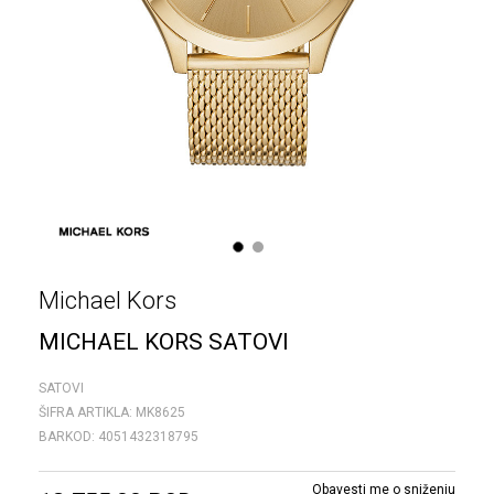
1
2
Michael Kors
MICHAEL KORS SATOVI
SATOVI
ŠIFRA ARTIKLA:
MK8625
BARKOD:
4051432318795
Obavesti me o sniženju