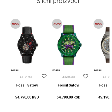
Slični proizvodi
LE1247SET
LE1246SET
LE124
Fossil Satovi
Fossil Satovi
Fossil 
54.790,00
RSD
54.790,00
RSD
45.190,