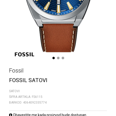
1
2
3
Fossil
FOSSIL SATOVI
SATOVI
ŠIFRA ARTIKLA:
FS6115
BARKOD:
4064092335774
Obavestite me kada proizvod bude dostupan