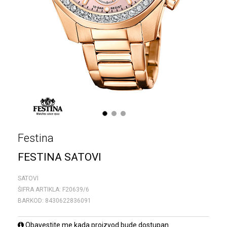
1
2
3
Festina
FESTINA SATOVI
SATOVI
ŠIFRA ARTIKLA:
F20639/6
BARKOD:
8430622836091
Obavestite me kada proizvod bude dostupan