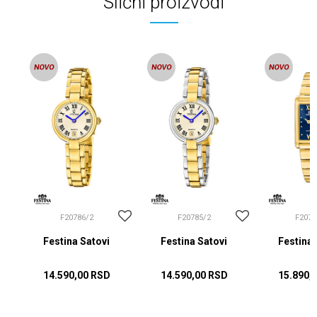
Slični proizvodi
F20786/2
F20785/2
F2076
Festina Satovi
Festina Satovi
Festina 
14.590,00
RSD
14.590,00
RSD
15.890,