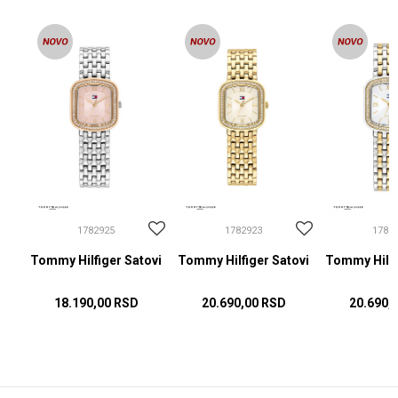
1782925
1782923
1782
ovi
Tommy Hilfiger Satovi
Tommy Hilfiger Satovi
Tommy Hilfi
18.190,00
RSD
20.690,00
RSD
20.690,