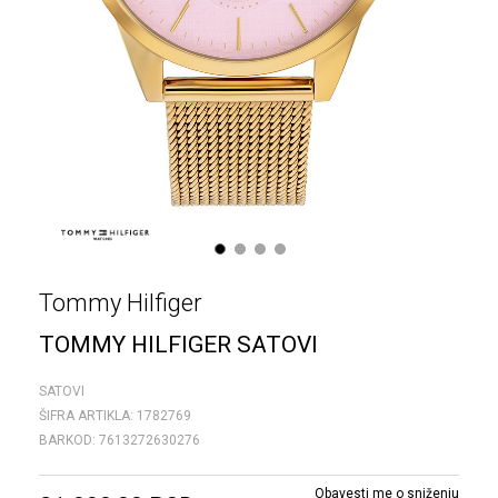
1
2
3
4
Tommy Hilfiger
TOMMY HILFIGER SATOVI
SATOVI
ŠIFRA ARTIKLA:
1782769
BARKOD:
7613272630276
Obavesti me o sniženju