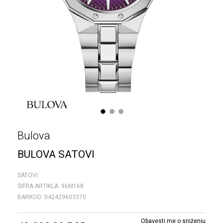
1
2
3
Bulova
BULOVA SATOVI
SATOVI
ŠIFRA ARTIKLA:
96M168
BARKOD:
042429603370
Obavesti me o sniženju