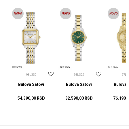
98L330
98L329
97L1
Bulova Satovi
Bulova Satovi
Bulova 
54.390,00
RSD
32.590,00
RSD
76.190,