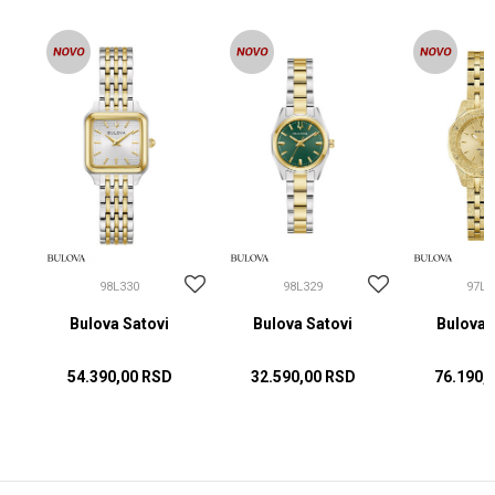
98L330
98L329
97L1
Bulova Satovi
Bulova Satovi
Bulova 
54.390,00
RSD
32.590,00
RSD
76.190,