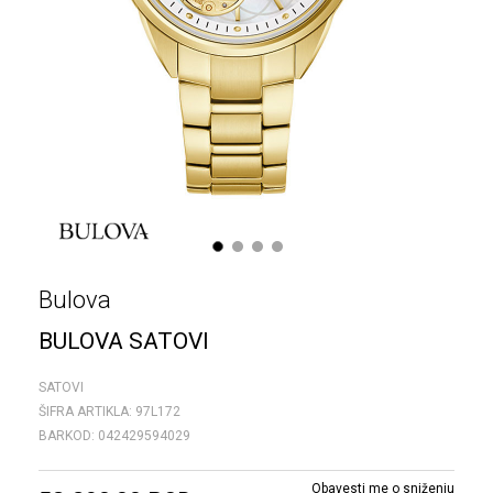
1
2
3
4
Bulova
BULOVA SATOVI
SATOVI
ŠIFRA ARTIKLA:
97L172
BARKOD:
042429594029
Obavesti me o sniženju