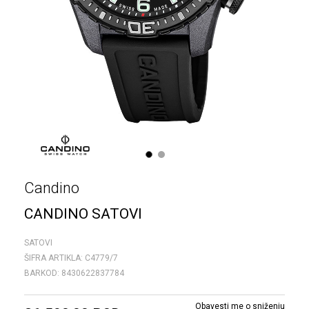
1
2
Candino
CANDINO SATOVI
SATOVI
ŠIFRA ARTIKLA:
C4779/7
BARKOD:
8430622837784
Obavesti me o sniženju