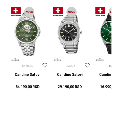
C4780/5
C4754/4
C462
Candino Satovi
Candino Satovi
Candino 
84.190,00
RSD
29.190,00
RSD
16.990,