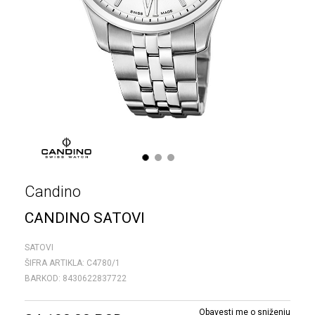
1
2
3
Candino
CANDINO SATOVI
SATOVI
ŠIFRA ARTIKLA:
C4780/1
BARKOD:
8430622837722
Obavesti me o sniženju