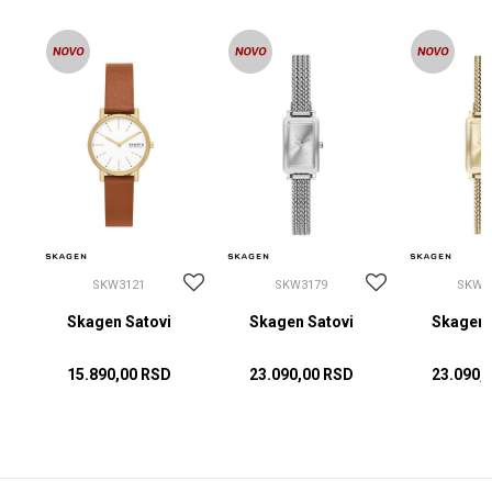
SKW3121
SKW3179
SKW3
i
Skagen Satovi
Skagen Satovi
Skagen 
15.890,00
RSD
23.090,00
RSD
23.090,