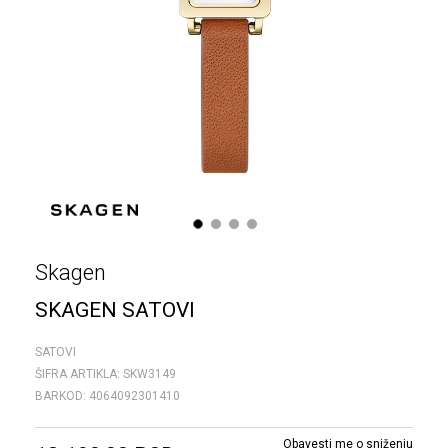
1
2
3
4
Skagen
SKAGEN SATOVI
SATOVI
ŠIFRA ARTIKLA:
SKW3149
BARKOD:
4064092301410
Obavesti me o sniženju