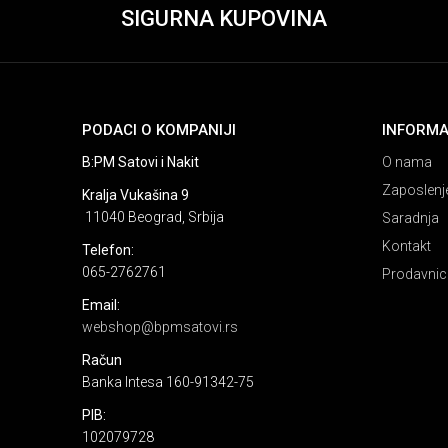
SIGURNA KUPOVINA
PODACI O KOMPANIJI
INFORMA
B:PM Satovi i Nakit
O nama
Zaposlenj
Kralja Vukašina 9
11040 Beograd, Srbija
Saradnja
Kontakt
Telefon:
065-2762761
Prodavnic
Email:
webshop@bpmsatovi.rs
Račun
Banka Intesa 160-91342-75
PIB:
102079728