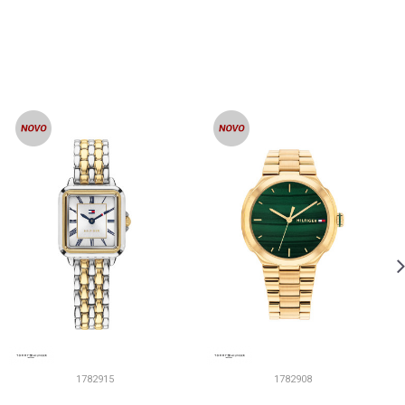
1782915
1782908