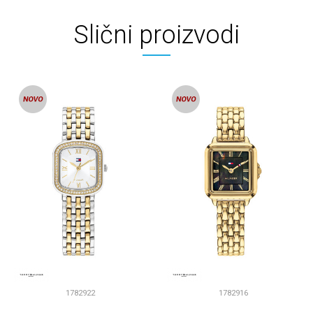
Slični proizvodi
1782922
1782916