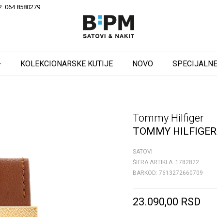
2: 064 8580279
KOLEKCIONARSKE KUTIJE
NOVO
SPECIJALNE
Tommy Hilfiger
TOMMY HILFIGER
SATOVI
ŠIFRA ARTIKLA:
1782822
BARKOD:
7613272660709
23.090,00
RSD