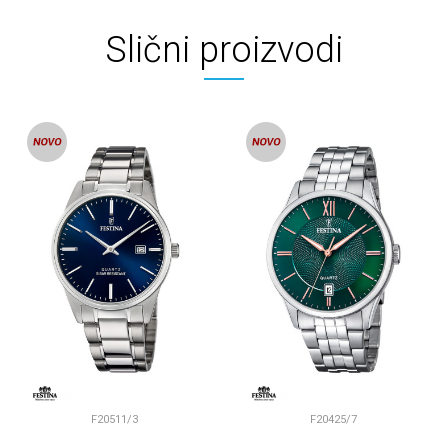
Slični proizvodi
F20511/3
F20425/7