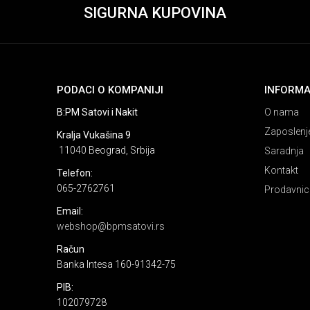
SIGURNA KUPOVINA
PODACI O KOMPANIJI
INFORMA
B:PM Satovi i Nakit
O nama
Zaposlenj
Kralja Vukašina 9
11040 Beograd, Srbija
Saradnja
Kontakt
Telefon:
065-2762761
Prodavnic
Email:
webshop@bpmsatovi.rs
Račun
Banka Intesa 160-91342-75
PIB:
102079728