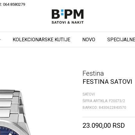
2: 064 8580279
KOLEKCIONARSKE KUTIJE
NOVO
SPECIJALNE
Festina
FESTINA SATOVI
SATOVI
ŠIFRA ARTIKLA:
F20073/2
BARKOD:
8430622843570
23.090,00
RSD