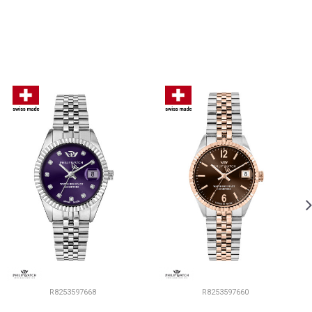
R8253597668
R8253597660