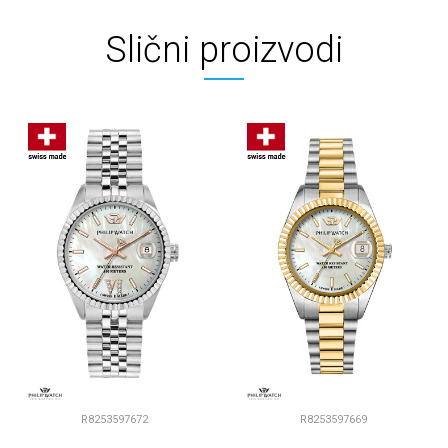
Slični proizvodi
R8253597672
R8253597669