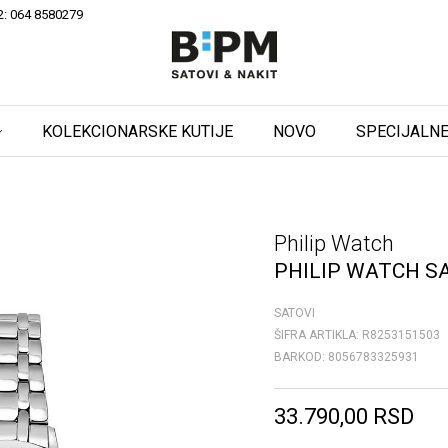
2: 064 8580279
KOLEKCIONARSKE KUTIJE
NOVO
SPECIJALNE
Philip Watch
PHILIP WATCH S
SATOVI
ŠIFRA ARTIKLA:
R8253151503
BARKOD:
8056783325931
33.790,00
RSD