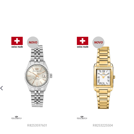
R8253597601
R8253225504