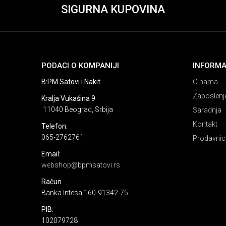
SIGURNA KUPOVINA
PODACI O KOMPANIJI
INFORMA
B:PM Satovi i Nakit
O nama
Zaposlenj
Kralja Vukašina 9
11040 Beograd, Srbija
Saradnja
Kontakt
Telefon:
065-2762761
Prodavnic
Email:
webshop@bpmsatovi.rs
Račun
Banka Intesa 160-91342-75
PIB:
102079728