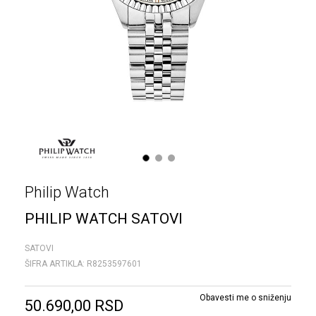
1
2
3
Philip Watch
PHILIP WATCH SATOVI
SATOVI
ŠIFRA ARTIKLA:
R8253597601
Obavesti me o sniženju
50.690,00
RSD