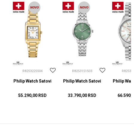
R8253225504
R8253151503
R82535
i
Philip Watch Satovi
Philip Watch Satovi
Philip Wat
55.290,00
RSD
33.790,00
RSD
66.590,